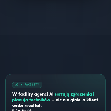
AI W FACILITY
W facility agenci AI
sortują zgłoszenia i
planują techników
— nic nie ginie, a klient
widzi rezultat.
Milo Brzák