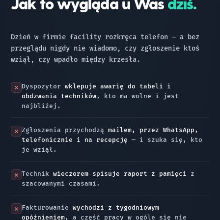
Jak to wygląda u Was
dziś.
Dzień w firmie facility rozkręca telefon — a bez
przeglądu nigdy nie wiadomo, czy zgłoszenie ktoś
wziął, czy wpadło między krzesła.
Dyspozytor
wklepuje awarię do tabeli i
obdzwania techników
, kto ma wolne i jest
najbliżej.
Zgłoszenia przychodzą
mailem, przez WhatsApp,
telefonicznie i na recepcję
— i szuka się, kto
je wziął.
Technik
wieczorem spisuje raport z pamięci
z
szacowanymi czasami.
Fakturowanie
wychodzi z tygodniowym
opóźnieniem
, a część pracy w ogóle się nie