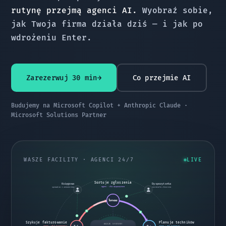
rutynę przejmą agenci AI.
Wyobraź sobie,
jak Twoja firma działa dziś — i jak po
wdrożeniu Enter.
Zarezerwuj 30 min
→
Co przejmie AI
Budujemy na Microsoft Copilot + Anthropic Claude ·
Microsoft Solutions Partner
WASZE FACILITY · AGENCI 24/7
LIVE
Sortuje zgłoszenia
Księgowa
Dyspozytorka
agent · dla dyspozytora
sprawdza i zatwierdza
rozdziela zlecenia
Tomasz
Szykuje fakturowanie
Planuje techników
WASZE SYSTEMY
agent · dla księgowości
agent · dla operacji