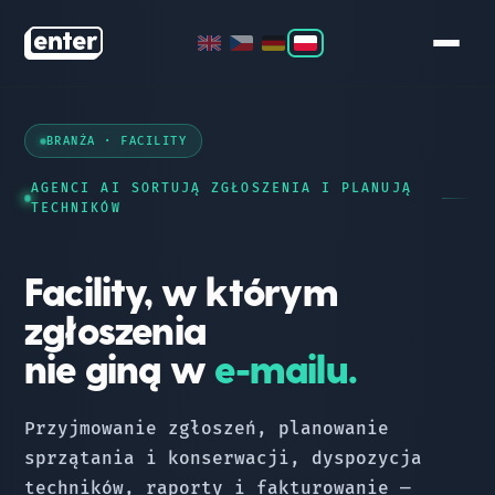
COMPASS
BRANŻA · FACILITY
LAUNCHPAD
AGENCI AI SORTUJĄ ZGŁOSZENIA I PLANUJĄ
TECHNIKÓW
ORBIT
Facility, w którym
STAR
zgłoszenia
nie giną w
e-mailu.
ZESPÓŁ
KONTAKT
Przyjmowanie zgłoszeń, planowanie
sprzątania i konserwacji, dyspozycja
techników, raporty i fakturowanie —