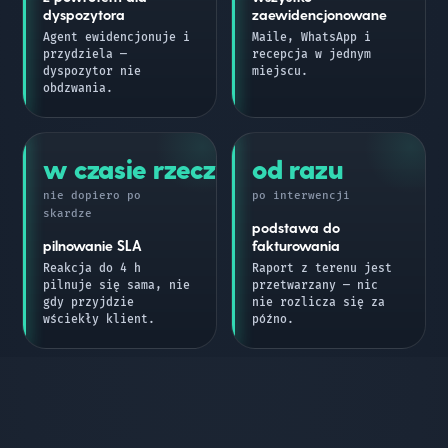
dyspozytora
zaewidencjonowane
Agent ewidencjonuje i
Maile, WhatsApp i
przydziela —
recepcja w jednym
dyspozytor nie
miejscu.
obdzwania.
w czasie rzeczywistym
od razu
nie dopiero po
po interwencji
skardze
podstawa do
pilnowanie SLA
fakturowania
Reakcja do 4 h
Raport z terenu jest
pilnuje się sama, nie
przetwarzany — nic
gdy przyjdzie
nie rozlicza się za
wściekły klient.
późno.