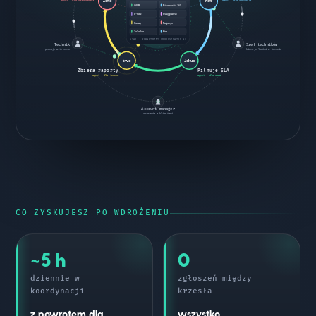
Zofia
Piotr
CAFM
Microsoft 365
E-mail
Księgowość
Umowy
Magazyn
Telefon
Web
STAR · WEWNĘTRZNY ORKIESTRATOR AI
Technik
Szef techników
pracuje w terenie
kieruje ludźmi w terenie
Ewa
Jakub
Zbiera raporty
Pilnuje SLA
agent · dla terenu
agent · dla umów
Account manager
rozmawia z klientami
CO ZYSKUJESZ PO WDROŻENIU
~5 h
0
dziennie w
zgłoszeń między
koordynacji
krzesła
z powrotem dla
wszystko