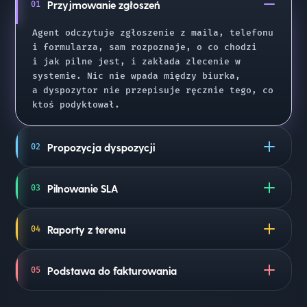
Przyjmowanie zgłoszeń
01
Agent odczytuje zgłoszenie z maila, telefonu
i formularza, sam rozpoznaje, o co chodzi
i jak pilne jest, i zakłada zlecenie w
systemie. Nic nie wpada między biurka,
a dyspozytor nie przepisuje ręcznie tego, co
ktoś podyktował.
Propozycja dyspozycji
02
Agent proponuje, który technik jest
Pilnowanie SLA
03
najbliżej, ma wolne i potrzebne
kwalifikacje, i przygotowuje trasę na dzień.
Agent śledzi każde zlecenie względem
Dyspozytor tylko potwierdza lub przerzuca —
Raporty z terenu
04
uzgodnionego czasu reakcji i ostrzega w
zamiast pół godziny obdzwaniania ma gotowy
porę, zanim termin zacznie się palić.
plan w kilka sekund.
Technik dyktuje lub robi zdjęcie tego, co
Przestajecie płacić kary za przekroczone
Podstawa do fakturowania
05
zrobił, a agent spisuje z tego czysty raport
SLA, a klient dowiaduje się o tym nie
pracy z czasami i materiałem. Koniec
wcześniej niż Wy.
Agent łączy raporty, materiał i stawki
wieczorów spędzonych na uzupełnianiu