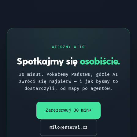
WEJDŹMY W TO
Spotkajmy się
osobiście.
30 minut. Pokażemy Państwu, gdzie AI
zwróci się najpierw — i jak byśmy to
dostarczyli, od mapy po agentów.
Zarezerwuj 30 min
→
milo@enterai.cz