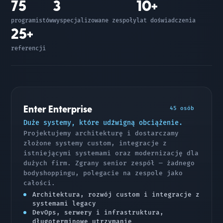
75
3
10+
programistów
wyspecjalizowane zespoły
lat doświadczenia
25+
referencji
Enter Enterprise
45 osób
Duże systemy, które udźwigną obciążenie.
Projektujemy architekturę i dostarczamy
złożone systemy custom, integracje z
istniejącymi systemami oraz modernizację dla
dużych firm. Zgrany senior zespół — żadnego
bodyshoppingu, polegacie na zespole jako
całości.
Architektura, rozwój custom i integracje z
systemami legacy
DevOps, serwery i infrastruktura,
długoterminowe utrzymanie