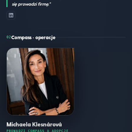
się prowadzi firmę."
Compass · operacje
02
Michaela Klesnárová
PROWADZI COMPASS & ADOPCJĘ