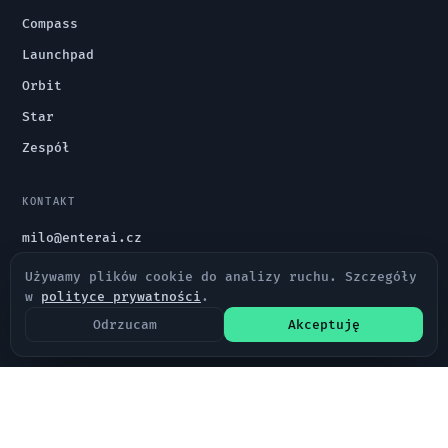
Compass
Launchpad
Orbit
Star
Zespół
KONTAKT
milo@enterai.cz
+420 608 969 263
Używamy plików cookie do analizy ruchu. Szczegóły
w
polityce prywatności
.
Ochrona danych osobowych
Odrzucam
Akceptuję
Warunki handlowe
Microsoft
GDPR
ISO 27001
zgodność UE
w trakcie
Solutions Partner