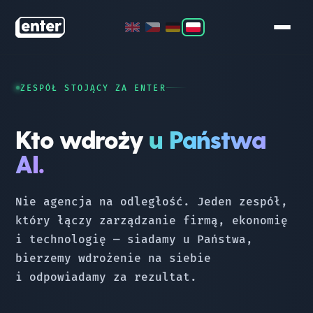
COMPASS
ZESPÓŁ STOJĄCY ZA ENTER
LAUNCHPAD
Kto wdroży
u Państwa
ORBIT
AI.
STAR
Nie agencja na odległość. Jeden zespół,
który łączy zarządzanie firmą, ekonomię
ZESPÓŁ
i technologię — siadamy u Państwa,
bierzemy wdrożenie na siebie
KONTAKT
i odpowiadamy za rezultat.