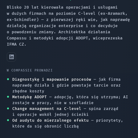
Blisko 20 lat kierowała operacjami i usługami
w dużych firmach na poziomie C-level (ex-Aramark,
ex-Schindler) — z pierwszej ręki wie, jak naprawdę
działają organizacje enterprise i co decyduje
o powodzeniu zmiany. Architektka działania
Compassu i metodyki adopcji ADOPT, wiceprezeska
IFMA CZ.
W COMPASSIE PROWADZI
Diagnostykę i mapowanie procesów
— jak firma
naprawdę działa i gdzie powstaje tarcie oraz
zbędne koszty
Metodykę ADOPT
— adopcję, która się utrzyma; AI
zostaje w pracy, nie w szufladzie
Change management na C-level
— spina zarząd
i operacje wokół jednej ścieżki
Od audytu do mierzalnego efektu
— priorytety,
które da się obronić liczbą