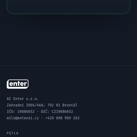
AI Enter s.r.o.
Zahradní 2004/46d, 792 01 Bruntál
IČO: 19086652 · DIČ: CZ19086652
milo@enterai.cz · +420 608 969 263
PĘTLA