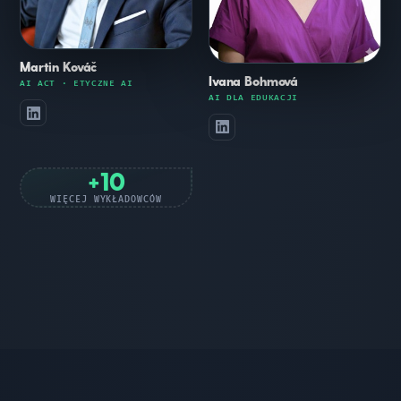
Martin Kováč
Ivana Bohmová
AI ACT · ETYCZNE AI
AI DLA EDUKACJI
+10
WIĘCEJ WYKŁADOWCÓW