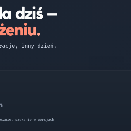
a dziś —
żeniu.
racje, inny dzień.
h
ęcznie, szukanie w wersjach