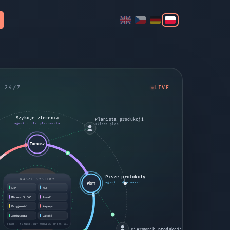
I 24/7
LIVE
Szykuje zlecenia
Planista produkcji
agent · dla planowania
układa plan
Tomasz
Pisze protokoły
WASZE SYSTEMY
Piotr
agent · dla narad
ERP
MES
Microsoft 365
E-mail
Księgowość
Magazyn
Zamówienia
Jakość
STAR · WEWNĘTRZNY ORKIESTRATOR AI
Kierownik produkcji