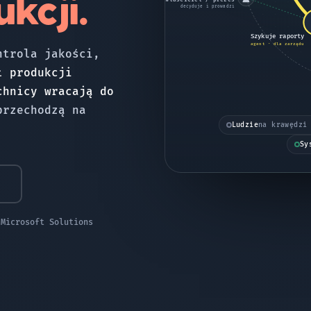
kcji.
decyduje i prowadzi
Szykuje raporty
agent · dla zarządu
ntrola jakości,
ł produkcji
chnicy wracają do
przechodzą na
Ludzie
na krawędzi
Sy
I
 Microsoft Solutions