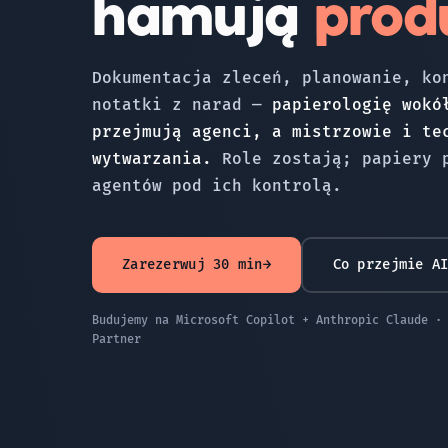
hamują
produ
Dokumentacja zleceń, planowanie, ko
notatki z narad —
papierologię wokó
przejmują agenci, a mistrzowie i te
wytwarzania.
Role zostają; papiery 
agentów pod ich kontrolą.
Zarezerwuj 30 min
→
Co przejmie A
Budujemy na Microsoft Copilot + Anthropic Claude ·
Partner