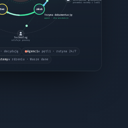
prowadzi narady i ludzi
Ewa
Jakub
Trzyma dokumentację
agent · dla produkcji
Technolog
szlifuje procesy
 · decydują
Agenci
w pętli · rutyna 24/7
stemy
w rdzeniu · Wasze dane