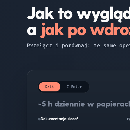
Jak to wygląd
a
jak po wdro
Przełącz i porównaj: te same ope
Dziś
Z Enter
~5 h dziennie w papierac
Dokumentacja zleceń
r