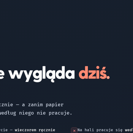
ie wygląda
dziś.
cznie — a zanim papier
według niego nie pracuje.
zycie —
wieczorem ręcznie
Na hali pracuje się
wed