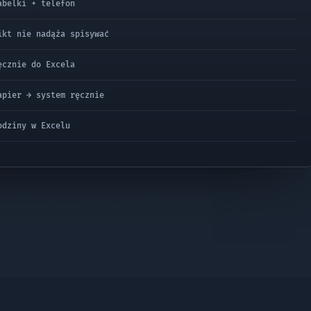
abelki + telefon
ikt nie nadąża spisywać
ęcznie do Excela
apier → system ręcznie
odziny w Excelu