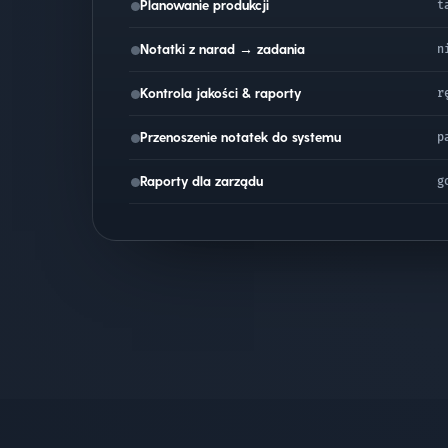
Planowanie produkcji
t
Notatki z narad → zadania
n
Kontrola jakości & raporty
r
Przenoszenie notatek do systemu
p
Raporty dla zarządu
g