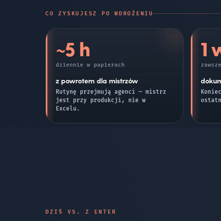
CO ZYSKUJESZ PO WDROŻENIU
~5 h
1 
dziennie w papierach
zawsz
z powrotem dla mistrzów
dokum
Rutynę przejmują agenci — mistrz
Konie
jest przy produkcji, nie w
ostat
Excelu.
DZIŚ VS. Z ENTER