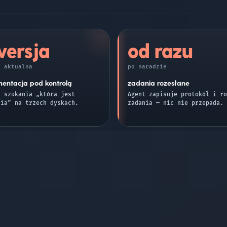
wersja
od razu
e aktualna
po naradzie
entacja pod kontrolą
zadania rozesłane
c szukania „która jest
Agent zapisuje protokół i ro
nia” na trzech dyskach.
zadania — nic nie przepada.