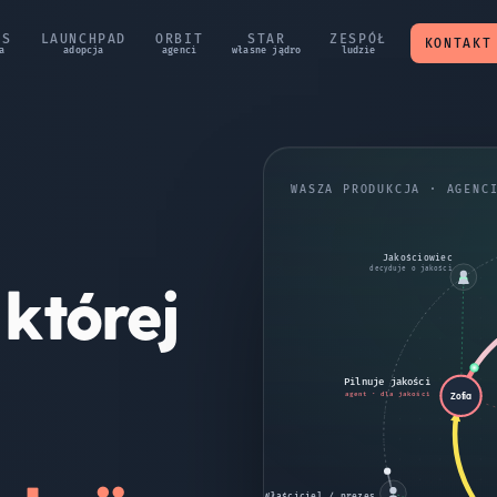
SS
LAUNCHPAD
ORBIT
STAR
ZESPÓŁ
KONTAKT
WASZA PRODUKCJA · AGENC
Jakościowiec
decyduje o jakości
której
Pilnuje jakości
Zofia
agent · dla jakości
Właściciel / prezes